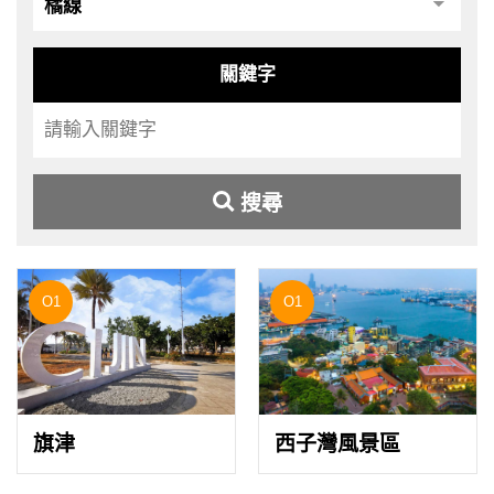
關鍵字
搜尋
O1
O1
旗津
西子灣風景區