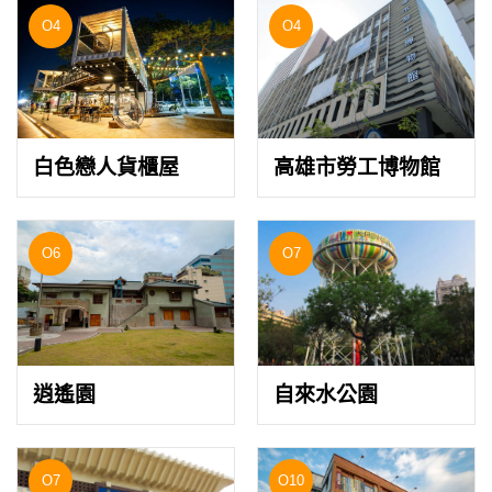
O4
O4
白色戀人貨櫃屋
高雄市勞工博物館
O6
O7
逍遙園
自來水公園
O7
O10