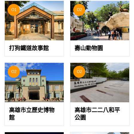
O1
O2
打狗鐵道故事館
壽山動物園
O2
O2
高雄市立歷史博物
高雄市二二八和平
館
公園