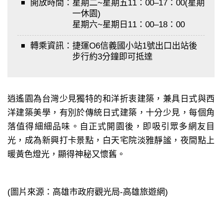
開放時間：
星期二~星期五11：00–17：00(星期
一休園)
星期六~星期日11：00–18：00
轉乘資訊：
捷運O6信義國小站1號出口出站後
步行約3分鐘即可抵達
逍遙園為台灣少見獨特的和洋折衷建築，兼具日式與西
洋建築美學，有別於傳統日式建築，十分少見，每個角
落值得細細品味。自正式開園後，即吸引眾多網友目
光，成為新興打卡景點，白天宅院淡雅靜謐，夜間點上
暖黃色燈光，顯得神秘又懷舊。
(圖片來源：高雄市政府觀光局-高雄旅遊網)