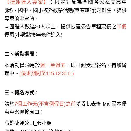
【捷運達人專案】
：限定對象為全國各公私立高中
(職)、國中、國小校外教學活動(畢業旅行)之師生，提供
專案優惠票價。
→團體人數達20人以上，提供捷運公告單程票價之
半價
優惠(小數點後無條件進入)
二、活動期間：
本活動僅適用於
週一至週五
，即日起受理報名，持續辦
理中。
(優惠期間至115.12.31止)
三、報名方式：
請於
7個工作天(不含例假日)之前
填妥此表後 Mail至本優
惠專案聯繫窗口：
高雄捷運公司_張小姐