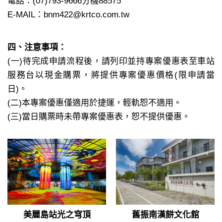
電話：(07)793-9666分機88575
E-MAIL：bnm422@krtco.com.tw
四、注意事項：
(一)待完成申請流程後，請列印並持專案優惠表至車站
服務台以現金購票，將提供專案優惠價格(限申請當
日)。
(二)本專案優惠僅適用於捷運，輕軌恕不適用。
(三)當日購票時未帶專案優惠表，恕不提供優惠。
美麗島站光之穹頂
舊振南漢餅文化館