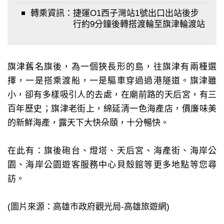
轉乘資訊：
捷運O1西子灣站1號出口出站後步
行約9分鐘後轉搭渡輪至旗津輪渡站
旗津舊名旗後，為一個狹長形的島，往旗津有兩種選
擇，一是搭乘渡船，一是驅車穿過過港隧道。旗津雖
小，卻有多樣吸引人的去處，在廟前路的天后宮，有三
百年歷史；旗津老街上，綿延清一色海產店，價廉味美
的新鮮海產，露天下大快朵頤，十分暢快。
在此有：旗後砲台、燈塔、天后宮、海產街、海岸公
園、海岸公園遊客服務中心貝殼館等更多地點等您尋
訪。
(圖片來源：高雄市政府觀光局-高雄旅遊網)