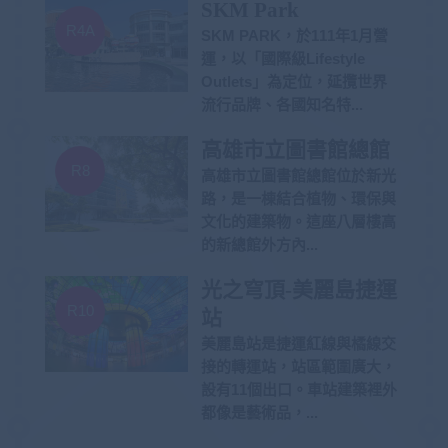
SKM Park
R4A
SKM PARK，於111年1月營
運，以「國際級Lifestyle
Outlets」為定位，延攬世界
流行品牌、各國知名特...
高雄市立圖書館總館
R8
高雄市立圖書館總館位於新光
路，是一棟結合植物、環保與
文化的建築物。這座八層樓高
的新總館外方內...
光之穹頂-美麗島捷運
R10
站
美麗島站是捷運紅線與橘線交
接的轉運站，站區範圍廣大，
設有11個出口。車站建築裡外
都像是藝術品，...