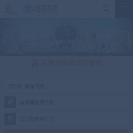
票價與乘車時間查詢
起
訖