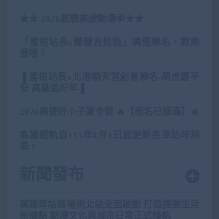
★★ 2026夏戀高捷動漫季★★
「蜜柑站長x變種吉娃娃」搞怪聯名，歡樂
登場！
▐ 蜜柑站長x北港朝天宮創意聯名-萌虎慶平
安 高雄過好年▐
2026高捷好小子夏令營 🔥【報名已額滿】🔥
高雄輕軌自115年8月1日起更新各車站時刻
表。
新聞發布
高雄車站商場南北站全面啟動 打造捷運生活
新據點 動漫文化與城市日常正式接軌