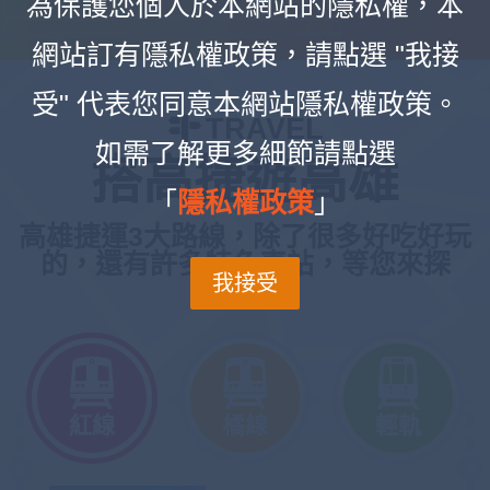
為保護您個人於本網站的隱私權，本
網站訂有隱私權政策，請點選 "我接
受" 代表您同意本網站隱私權政策。
TRAVEL
如需了解更多細節請點選
搭高捷遊高雄
「
隱私權政策
」
高雄捷運3大路線，除了很多好吃好玩
的，還有許多特色車站，等您來探
我接受
索！
紅線
橘線
輕軌