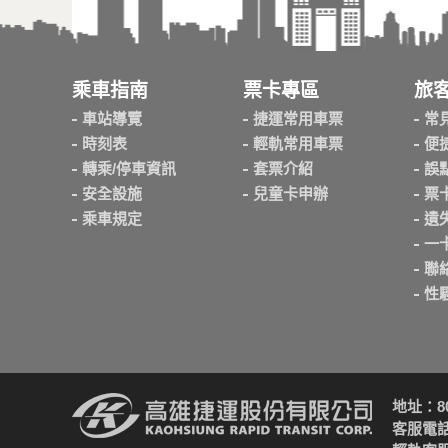
乘車指南
票卡專區
旅
車站導覽
捷運常用車票
常
時刻表
輕軌常用車票
便
轉乘/停車資訊
套票介紹
誤
安全設施
兒童卡申辦
票
乘車規定
遺
一
聯
性
地址：8
客服電話：