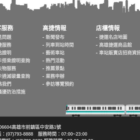
客服務
高捷情報
店櫃情報
見問題
新聞發布
捷運名店地圖
捷服務
列車到站時間
高雄捷運商品館
點證明
藝術車站
車站販賣店招商資
卡搭乘證明查詢
熱門活動
失物服務
推薦景點
卡通減碳量查詢
業務申辦
絡我們
參訪導覽預約
騷擾防治措施
06604高雄市前鎮區中安路1號
(07)793-8888 服務時間：07:00~23:00