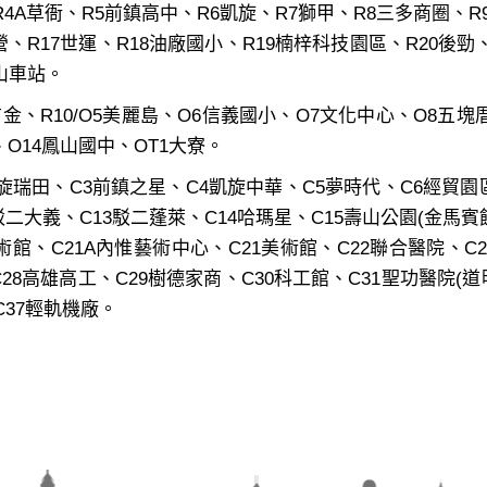
4A草衙、R5前鎮高中、R6凱旋、R7獅甲、R8三多商圈、R9
營、R17世運、R18油廠國小、R19楠梓科技園區、R20後勁
岡山車站。
金、R10/O5美麗島、O6信義國小、O7文化中心、O8五塊
、O14鳳山國中、OT1大寮。
旋瑞田、C3前鎮之星、C4凱旋中華、C5夢時代、C6經貿園
駁二大義、C13駁二蓬萊、C14哈瑪星、C15壽山公園(金馬賓
美術館、C21A內惟藝術中心、C21美術館、C22聯合醫院、C
C28高雄高工、C29樹德家商、C30科工館、C31聖功醫院(道
C37輕軌機廠。