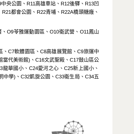
中央公園、R11高雄車站、R12後驛、R13凹
、R21都會公園、R22青埔、R22A橋頭糖廠、
厝、O9苓雅運動園區、O10衛武營、O11鳳山
區、C7軟體園區、C8高雄展覽館、C9旅運中
館當代美術館)、C16文武聖殿、C17鼓山區公
23龍華國小、C24愛河之心、C25新上國小、
明中學)、C32凱旋公園、C33衛生局、C34五