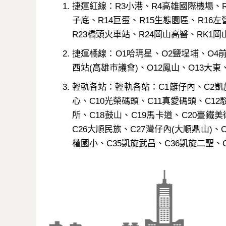
捷運紅線：R3小港、R4高雄國際機場、R
子底、R14巨蛋、R15生態園區、R16左
R23橋頭火車站、R24岡山高醫、RK1
捷運橘線：O1哈瑪星、O2鹽埕埔、O4前
西站(高雄市議會)、O12鳳山、O13大東
輕軌各站：輕軌各站：C1籬仔內、C2凱
心、C10光榮碼頭、C11真愛碼頭、C12
所、C18鼓山、C19馬卡道、C20臺鐵
C26大順民族、C27灣仔內(大順鼎山)、
權國小、C35凱旋武昌、C36凱旋二聖、