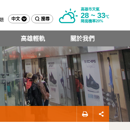
高雄市天氣
28 ~ 33
℃
中文
搜尋
題
降雨機率20%
高雄輕軌
關於我們