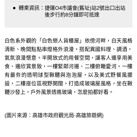
轉乘資訊：
捷運O4市議會(舊址)站2號出口出站
後步行約8分鐘即可抵達
白色系外觀的「白色戀人貨櫃屋」依傍河畔，白天風格
清新、晚間點點串燈格外浪漫，搭配異國料理、調酒，
氣氛浪漫愜意。半開放式的用餐空間，讓客人邊享用美
食、邊欣賞景致，一樓緊鄰河邊、二樓俯瞰愛河。一樓
有最夯的透明球型鞦韆與泡泡屋，以及美式野餐風擺
設，二樓座位區視野開闊，打造成玻璃屋風格，坐在鞦
韆沙發上，戶外風景透進玻璃，怎麼拍都好看。
(圖片來源：高雄市政府觀光局-高雄旅遊網)