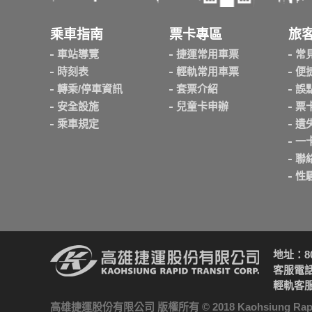
乘車指南
票卡專區
旅
車站導覽
捷運常用車票
常
時刻表
輕軌常用車票
便
轉乘/停車資訊
套票介紹
誤
安全設施
兒童卡申辦
票
乘車規定
遺
一
聯
性
地址：8
客服電話：
輕軌客服電
高雄捷運股份有限公司 版權所有 © 2018 Kaohsiung Rapid Tran