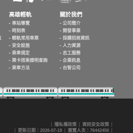
高雄輕軌
關於我們
車站導覽
公司簡介
時刻表
開發事業
訊
輕軌常用車票
採購招商資訊
安全設施
人力資源
乘車規定
志工服務
票卡搭乘證明查詢
企業訊息
乘車方法
台智公司
隱私權政策
資訊安全政策
更新日期：2026-07-18
瀏覽人次：76442456