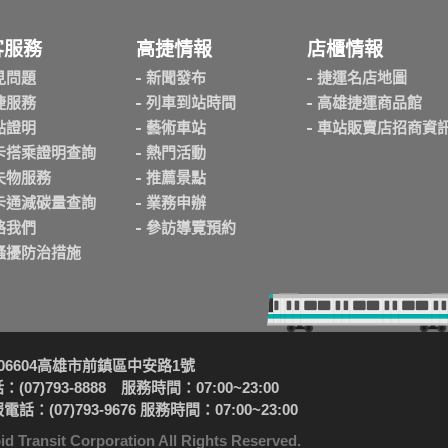
客服務
高捷情報
店櫃情報
見問題
新聞發布
捷運名店地圖
捷服務
列車到站時間
高雄捷運商品館
點證明
藝術車站
車站販賣店招商資
卡搭乘證明查詢
熱門活動
失物服務
推薦景點
卡通減碳量查詢
業務申辦
絡我們
參訪導覽預約
騷擾防治措施
06604高雄市前鎮區中安路1號
(07)793-8888 服務時間：07:00~23:00
話：(07)793-9676 服務時間：07:00~23:00
sit Corporation All Rights Reserved.