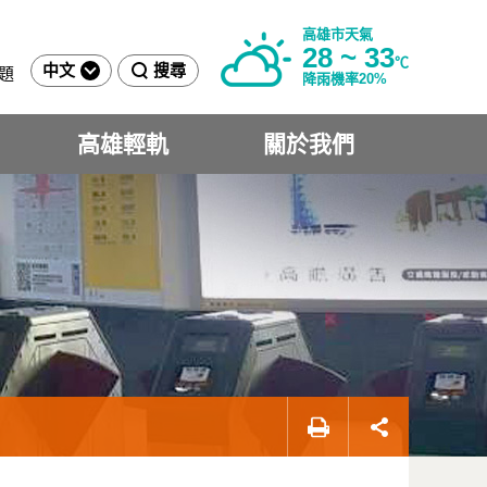
高雄市天氣
28 ~ 33
℃
中文
搜尋
題
降雨機率20%
高雄輕軌
關於我們