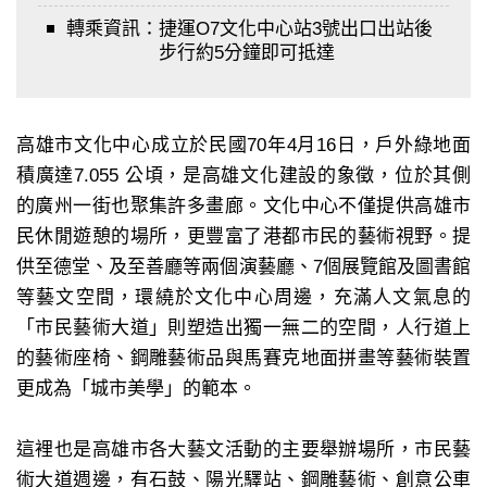
轉乘資訊：
捷運O7文化中心站3號出口出站後
步行約5分鐘即可抵達
高雄市文化中心成立於民國70年4月16日，戶外綠地面
積廣達7.055 公頃，是高雄文化建設的象徵，位於其側
的廣州一街也聚集許多畫廊。文化中心不僅提供高雄市
民休閒遊憩的場所，更豐富了港都市民的藝術視野。提
供至德堂、及至善廳等兩個演藝廳、7個展覽館及圖書館
等藝文空間，環繞於文化中心周邊，充滿人文氣息的
「市民藝術大道」則塑造出獨一無二的空間，人行道上
的藝術座椅、鋼雕藝術品與馬賽克地面拼畫等藝術裝置
更成為「城市美學」的範本。
這裡也是高雄市各大藝文活動的主要舉辦場所，市民藝
術大道週邊，有石鼓、陽光驛站、鋼雕藝術、創意公車