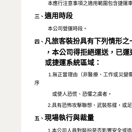
本應行注意事項之適用範圍包含捷運車
適用時段
三、
本公司營運時段。
凡旅客裝扮具有下列情形之
四、
，本公司得拒絕運送，已運送
或捷運系統區域：
1.無正當理由（非醫療、工作或災變需
序
或使人恐慌、恐懼之虞者。
2.具有恐怖攻擊聯想、武裝態樣，或足
現場執行與裁量
五、
1.本公司人員對裝扮是否影響安全或造