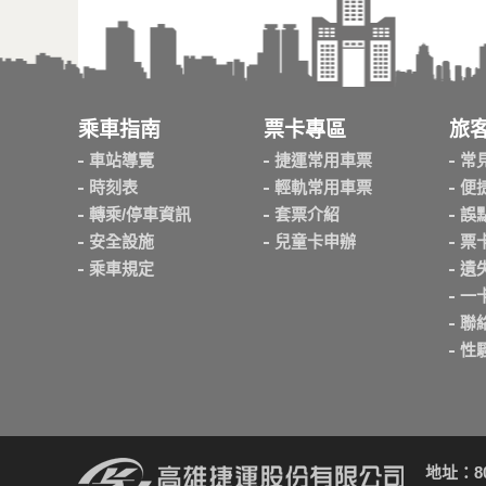
乘車指南
票卡專區
旅
車站導覽
捷運常用車票
常
時刻表
輕軌常用車票
便
轉乘/停車資訊
套票介紹
誤
安全設施
兒童卡申辦
票
乘車規定
遺
一
聯
性
地址：8