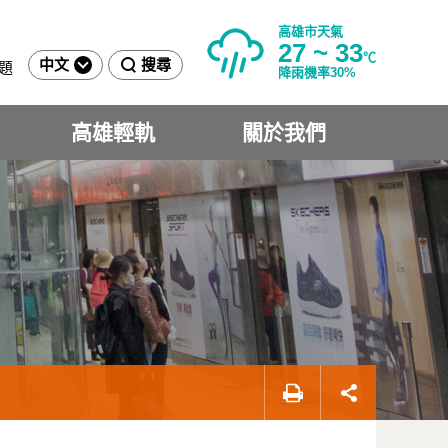
高雄市天氣
27 ~ 33
℃
中文
搜尋
題
降雨機率30%
高雄輕軌
關於我們