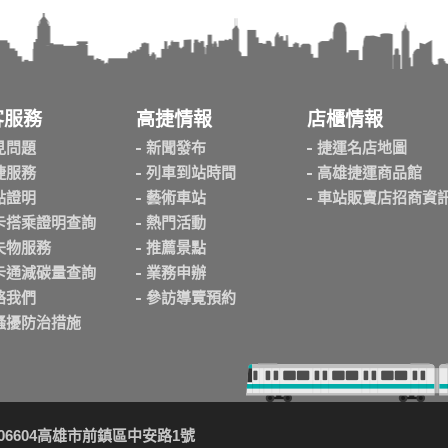
客服務
高捷情報
店櫃情報
見問題
新聞發布
捷運名店地圖
捷服務
列車到站時間
高雄捷運商品館
點證明
藝術車站
車站販賣店招商資
卡搭乘證明查詢
熱門活動
失物服務
推薦景點
卡通減碳量查詢
業務申辦
絡我們
參訪導覽預約
騷擾防治措施
06604高雄市前鎮區中安路1號