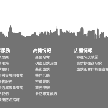
客服務
高捷情報
店櫃情報
見問題
新聞發布
捷運名店地圖
捷服務
列車到站時間
高雄捷運商品館
點證明
藝術車站
車站販賣店招商資
卡搭乘證明查詢
熱門活動
失物服務
推薦景點
卡通減碳量查詢
業務申辦
絡我們
參訪導覽預約
騷擾防治措施