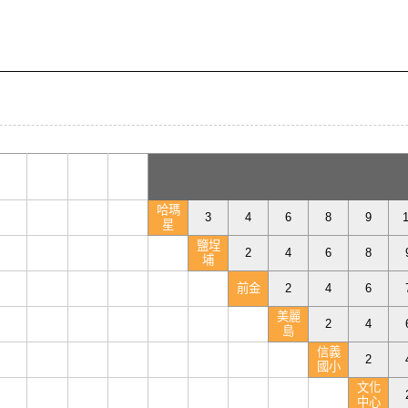
哈瑪
3
4
6
8
9
星
鹽埕
2
4
6
8
埔
前金
2
4
6
美麗
2
4
島
信義
2
國小
文化
中心