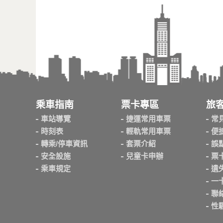
乘車指南
票卡專區
旅
車站導覽
捷運常用車票
常
時刻表
輕軌常用車票
便
轉乘/停車資訊
套票介紹
誤
安全設施
兒童卡申辦
票
乘車規定
遺
一
聯
性