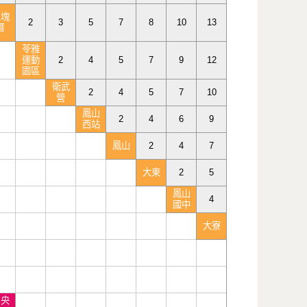
五塊
2
3
5
7
8
10
13
厝
苓雅
運動
2
4
5
7
9
12
園區
衛武
2
4
5
7
10
營
鳳山
2
4
6
9
西站
鳳山
2
4
7
大東
2
5
鳳山
4
國中
大寮
中央