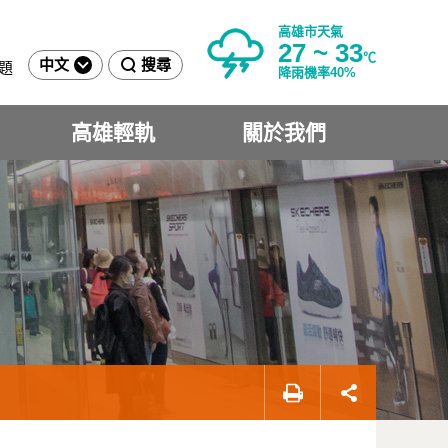
高雄市天氣
27 ~ 33
℃
中文
搜尋
題
降雨機率40%
高雄輕軌
關於我們