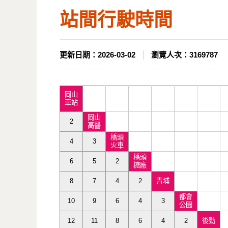
站間行駛時間
更新日期：
2026-03-02
瀏覽人次：
3169787
岡山
車站
岡山
2
高醫
橋頭
4
3
火車
橋頭
6
5
2
糖廠
8
7
4
2
青埔
都會
10
9
6
4
3
公園
12
11
8
6
4
2
後勁