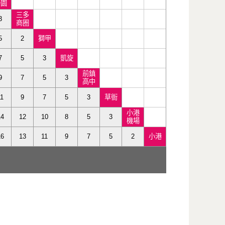
公園
三多
3
商圈
5
2
獅甲
7
5
3
凱旋
前鎮
9
7
5
3
高中
11
9
7
5
3
草衙
小港
14
12
10
8
5
3
機場
16
13
11
9
7
5
2
小港