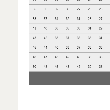
36
35
32
30
29
26
25
38
37
34
32
31
28
27
41
40
36
35
33
31
29
43
42
38
37
35
33
31
45
44
40
39
37
35
33
48
47
43
42
40
38
36
50
48
45
43
42
39
38