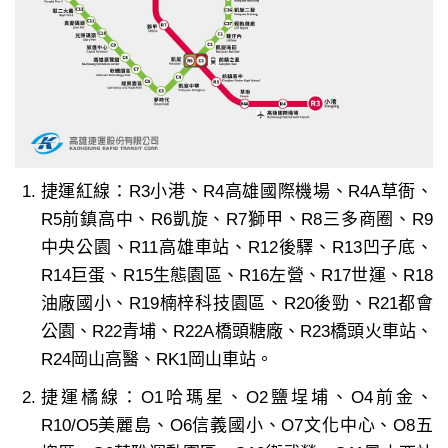
捷運紅線：R3小港、R4高雄國際機場、R4A草衙、
R5前鎮高中、R6凱旋、R7獅甲、R8三多商圈、R9
中央公園、R11高雄車站、R12後驛、R13凹子底、
R14巨蛋、R15生態園區、R16左營、R17世運、R18
油廠國小、R19楠梓科技園區、R20後勁、R21都會
公園、R22青埔、R22A橋頭糖廠、R23橋頭火車站、
R24岡山高醫、RK1岡山車站。
捷運橘線：O1哈瑪星、O2鹽埕埔、O4前金、
R10/O5美麗島、O6信義國小、O7文化中心、O8五