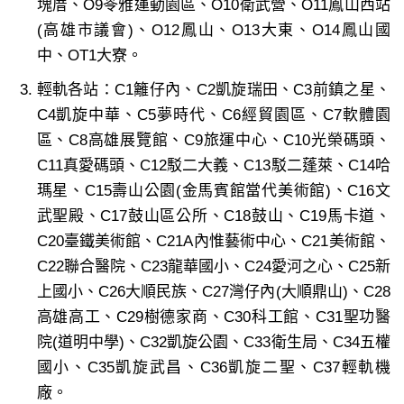
塊厝、O9苓雅運動園區、O10衛武營、O11鳳山西站
(高雄市議會)、O12鳳山、O13大東、O14鳳山國
中、OT1大寮。
輕軌各站：C1籬仔內、C2凱旋瑞田、C3前鎮之星、
C4凱旋中華、C5夢時代、C6經貿園區、C7軟體園
區、C8高雄展覽館、C9旅運中心、C10光榮碼頭、
C11真愛碼頭、C12駁二大義、C13駁二蓬萊、C14哈
瑪星、C15壽山公園(金馬賓館當代美術館)、C16文
武聖殿、C17鼓山區公所、C18鼓山、C19馬卡道、
C20臺鐵美術館、C21A內惟藝術中心、C21美術館、
C22聯合醫院、C23龍華國小、C24愛河之心、C25新
上國小、C26大順民族、C27灣仔內(大順鼎山)、C28
高雄高工、C29樹德家商、C30科工館、C31聖功醫
院(道明中學)、C32凱旋公園、C33衛生局、C34五權
國小、C35凱旋武昌、C36凱旋二聖、C37輕軌機
廠。