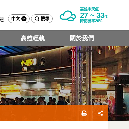
高雄市天氣
27 ~ 33
℃
中文
搜尋
題
降雨機率20%
高雄輕軌
關於我們