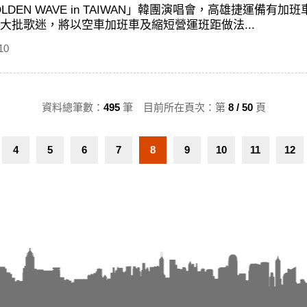
OLDEN WAVE in TAIWAN」韓團演唱會，高雄捷運
大批歌迷，將以空車加班車及縮短營運班距做法...
10
資料總筆數：
495
筆 目前所在頁次：第
8 / 50
頁
4
5
6
7
8
9
10
11
12