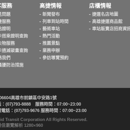
客服務
高捷情報
店櫃情報
見問題
新聞發布
捷運名店地圖
捷服務
列車到站時間
高雄捷運商品館
點證明
藝術車站
車站販賣店招商資
卡搭乘證明查詢
熱門活動
失物服務
推薦景點
卡通減碳量查詢
業務申辦
絡我們
參訪導覽預約
騷擾防治措施
06604高雄市前鎮區中安路1號
(07)793-8888 服務時間：07:00~23:00
話：(07)793-9676 服務時間：07:00~23:00
sit Corporation All Rights Reserved.
，最佳瀏覽解析 1280×960