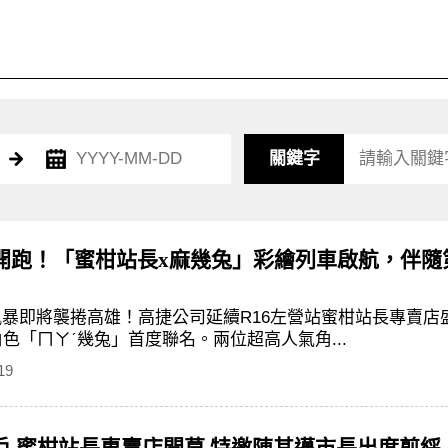
關鍵字
開跑！「蜜柑站長x麻幾兔」彩繪列車啟航，伴隨
愛風暴即將襲捲高雄！高捷公司延續R16左營站蜜柑站長專賣店
角色「ㄇㄚˊ幾兔」首度聯名。兩位超高人氣角...
19