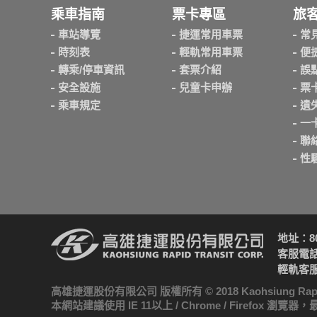
乘車指南
票卡專區
旅
車站導覽
捷運常用車票
常
時刻表
輕軌常用車票
便
轉乘/停車資訊
套票介紹
誤
安全設施
兒童卡申辦
票
乘車規定
遺
一
聯
性
地址：8
客服電話：
輕軌客服電
高雄捷運股份有限公司 版權所有 © 2018 Kaohsiung Rapid Tran
本網站建議使用 IE 11以上 / Chrome / Firefox 瀏覽器