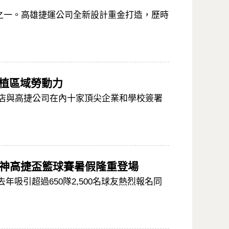
之一。高雄捷運公司全新設計重金打造，歷時
厚植區域勞動力
飯店與高捷公司在內十家頂尖企業和學校簽署
全家海神高捷盃籃球賽暑假隆重登場
吸引超過650隊2,500名球友熱烈報名同