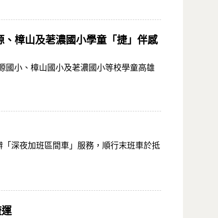
源、樟山及荖濃國小學童「捷」伴感
桃源國小、樟山國小及荖濃國小等校學童高雄
試辦「深夜加班區間車」服務，順行末班車於抵
疏運