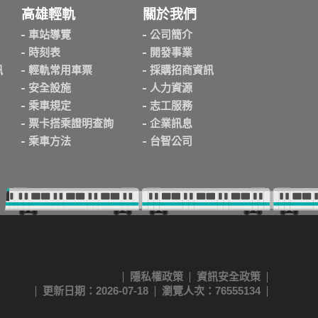
高雄輕軌
關於我們
車站導覽
公司簡介
時刻表
開發事業
訊
輕軌常用車票
採購招商資訊
安全設施
人力資源
乘車規定
志工服務
票卡搭乘證明查詢
企業訊息
乘車方法
台智公司
隱私權政策
資訊安全政策
更新日期：2026-07-18
瀏覽人次：76555134