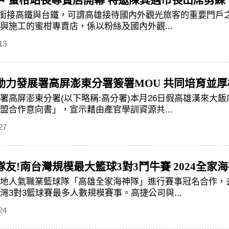
戶 蜜柑站長專賣店開幕 特邀陳其邁市長出席剪綵
站銜接高鐵與台鐵，可謂高雄接待國內外觀光旅客的重要門戶
與施工的蜜柑專賣店，係以粉絲及國內外觀...
13
動力發展署高屏澎東分署簽署MOU 共同培育並
署高屏澎東分署(以下略稱:高分署)本月26日假高雄漢來大
盟合作意向書」，宣示藉由產官學訓資源共...
27
起神隊友!南台灣規模最大籃球3對3鬥牛賽 2024
地人氣職業籃球隊「高雄全家海神隊」進行賽事冠名合作，去年
灣3對3籃球賽最多人數規模賽事。高捷公司與...
24