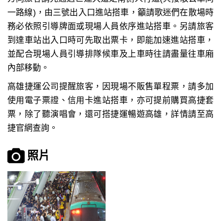
一路線)，由三號出入口進站搭車，籲請歌迷們在散場時
務必依照引導牌面或現場人員依序進站搭車。另請旅客
到達車站出入口時可先取出票卡，即能加速進站搭車，
並配合現場人員引導排隊候車及上車時往請盡量往車廂
內部移動。
高雄捷運公司提醒旅客，因現場不販售單程票，請多加
使用電子票證、信用卡進站搭車，亦可提前購買高捷套
票，除了聽演唱會，還可搭捷運暢遊高雄，詳情請至高
捷官網查詢。
照片