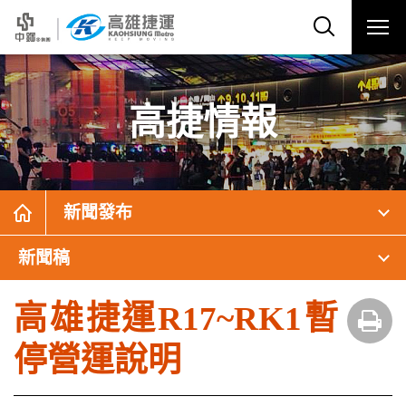
高捷情報
新聞發布
新聞稿
高雄捷運R17~RK1暫
停營運說明