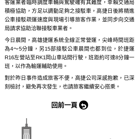
客運業者臨時調度車輛與駕駛確有其難度，幸賴交通局
積極協助，方足以調動足夠之接駁車，高捷日後將精進
公車接駁疏運速度與現場引導旅客作業，並同步向交通
局請求協助洽聯接駁車業者。
今日晨間，高雄捷運系統全線正常營運，尖峰時間班距
為4～5分鐘，另15部接駁公車晨間也都到位，於捷運
R16左營站至RK1岡山車站間行駛，班距約可達8分鐘一
班，以作為輸運輔助使用。
對於昨日事件造成旅客不便，高捷公司深感抱歉，已深
刻檢討，避免再次發生，也請旅客繼續安心搭乘。
回前一頁