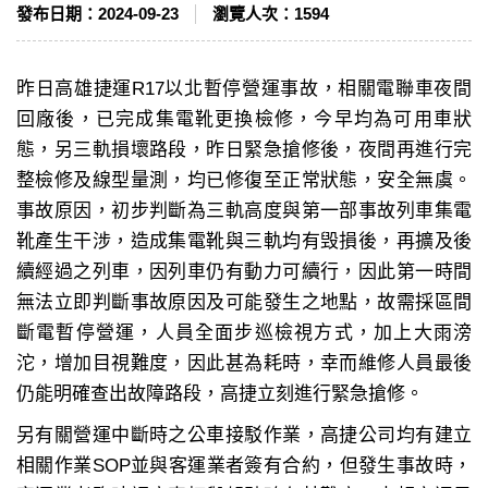
發布日期：
2024-09-23
瀏覽人次：
1594
昨日高雄捷運R17以北暫停營運事故，相關電聯車夜間
回廠後，已完成集電靴更換檢修，今早均為可用車狀
態，另三軌損壞路段，昨日緊急搶修後，夜間再進行完
整檢修及線型量測，均已修復至正常狀態，安全無虞。
事故原因，初步判斷為三軌高度與第一部事故列車集電
靴產生干涉，造成集電靴與三軌均有毁損後，再擴及後
續經過之列車，因列車仍有動力可續行，因此第一時間
無法立即判斷事故原因及可能發生之地點，故需採區間
斷電暫停營運，人員全面步巡檢視方式，加上大雨滂
沱，增加目視難度，因此甚為耗時，幸而維修人員最後
仍能明確查出故障路段，高捷立刻進行緊急搶修。
另有關營運中斷時之公車接駁作業，高捷公司均有建立
相關作業SOP並與客運業者簽有合約，但發生事故時，