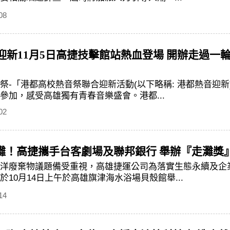
08
音迎新11月5日高捷技擊館站熱血登場 開辦走過
-「港都高校熱音祭聯合迎新活動(以下略稱: 港都熱音迎新)
參加，感受高雄獨有青春音樂盛會。港都...
02
灘！高捷攜手台客劇場及聯邦銀行 舉辦『走灘獎
洋廢棄物議題備受重視，高雄捷運公司為落實生態永續及企業ES
10月14日上午於高雄旗津海水浴場貝殼館舉...
14