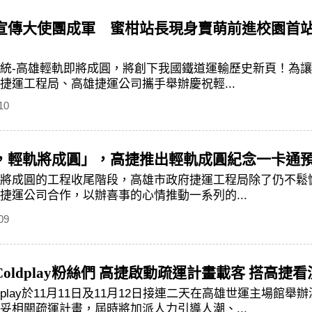
宣傳大使團成軍 蜜柑站長現身賣萌前進校園首
統-高雄輕軌即將成圓，將創下我國鐵道運輸歷史新頁！為
捷運工程局、高雄捷運公司攜手舉辦慶祝輕...
10
，輕軌將成圓」，高捷推出輕軌成圓紀念一卡通
將成圓的工程收尾階段，高雄市政府捷運工程局除了仍不鬆
捷運公司合作，以辦喜事的心情推動一系列的...
09
oldplay粉絲們 高捷啟動疏運計畫載客 搭高捷
dplay於11月11日及11月12日接連二天在高雄世運主場
妥相關疏運計畫，屆時將加派人力引導人潮、...