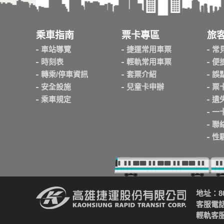
乘車指南
票卡專區
旅
車站導覽
捷運常用車票
常
時刻表
輕軌常用車票
便
轉乘/停車資訊
套票介紹
誤
安全設施
兒童卡申辦
票
乘車規定
遺
一
聯
性
地址：8
客服電話：
輕軌客服電