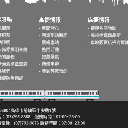
客服務
高捷情報
店櫃情報
見問題
新聞發布
捷運名店地圖
捷服務
列車到站時間
高雄捷運商品館
點證明
藝術車站
車站販賣店招商資
卡搭乘證明查詢
熱門活動
失物服務
推薦景點
卡通減碳量查詢
業務申辦
絡我們
參訪導覽預約
騷擾防治措施
06604高雄市前鎮區中安路1號
(07)793-8888 服務時間：07:00~23:00
話：(07)793-9676 服務時間：07:00~23:00