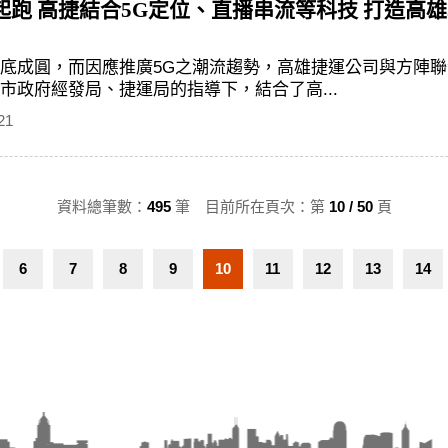
跑 高捷結合5G定位、直播串流等科技 打造高雄
底成圓，而因應推廣5G之潮流趨勢，高雄捷運公司與方陣
市政府經發局、捷運局的指導下，結合了高...
21
資料總筆數：
495
筆 目前所在頁次：第
10 / 50
頁
6
7
8
9
10
11
12
13
14