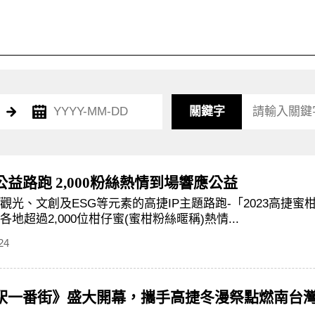
關鍵字
益路跑 2,000粉絲熱情到場響應公益
觀光、文創及ESG等元素的高捷IP主題路跑-「2023高捷
地超過2,000位柑仔蜜(蜜柑粉絲暱稱)熱情...
24
駅一番街》盛大開幕，攜手高捷冬漫祭點燃南台灣年