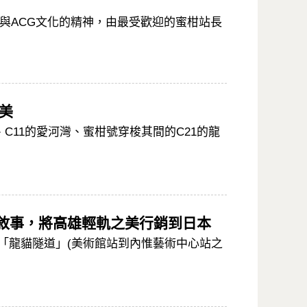
與ACG文化的精神，由最受歡迎的蜜柑站長
美
C11的愛河灣、蜜柑號穿梭其間的C21的龍
來敘事，將高雄輕軌之美行銷到日本
軌「龍貓隧道」(美術館站到內惟藝術中心站之