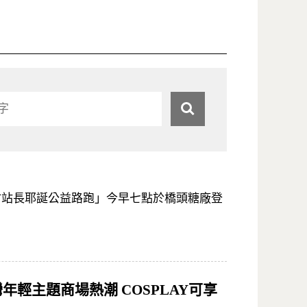
蜜柑站長耶誕公益路跑」今早七點於橋頭糖廠登
輕主題商場熱潮 COSPLAY可享