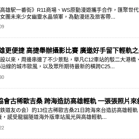
高雄駅一番街》R11商場、WS原動漫遊攜手合作，匯聚世代
女團未來少女幽靈水晶領軍，為動漫迷及旅客帶...
09
高雄更便捷 高捷舉辦攝影比賽 廣邀好手留下輕軌之
設以來，周邊串連了不少景點，舉凡C12車站的駁二大港橋、
35沿線的城市歐風，以及眾所期待最新的橫跨C25...
30
協會古稀歐吉桑 跨海造訪高雄輕軌 一張張照片
鉄道友の会）的13位古稀歐吉桑21日跨海來台造訪高雄輕
廠，感受龍貓隧道海外版車站風光與高雄輕軌...
22