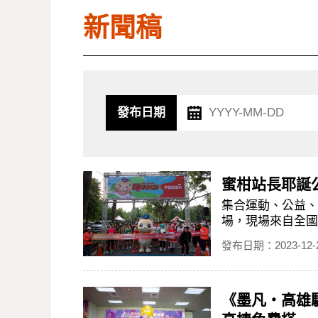
新聞稿
發布日期
蜜柑站長耶誕公
集合運動、公益、
場，現場來自全國各
發布日期：2023-12-
《墨凡・高雄