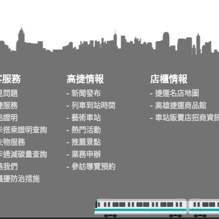
客服務
高捷情報
店櫃情報
見問題
新聞發布
捷運名店地圖
捷服務
列車到站時間
高雄捷運商品館
點證明
藝術車站
車站販賣店招商資
卡搭乘證明查詢
熱門活動
失物服務
推薦景點
卡通減碳量查詢
業務申辦
絡我們
參訪導覽預約
騷擾防治措施