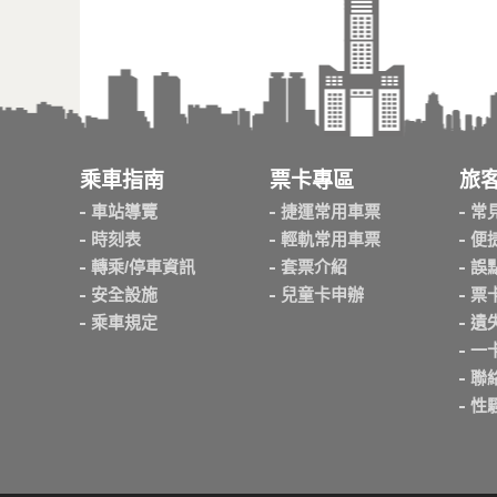
乘車指南
票卡專區
旅
車站導覽
捷運常用車票
常
時刻表
輕軌常用車票
便
轉乘/停車資訊
套票介紹
誤
安全設施
兒童卡申辦
票
乘車規定
遺
一
聯
性