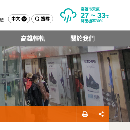
高雄市天氣
27 ~ 33
℃
中文
搜尋
題
降雨機率30%
高雄輕軌
關於我們