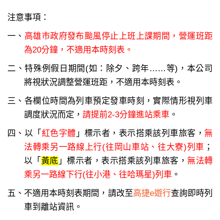
注意事項：
一、
高雄市政府發布颱風停止上班上課期間，營運班距
為20分鐘，不適用本時刻表。
二、特殊例假日期間(如：除夕、跨年……等)，本公司
將視狀況調整營運班距，不適用本時刻表。
三、各欄位時間為列車預定發車時刻，實際情形視列車
調度狀況而定，
請提前2-3分鐘進站乘車
。
四、以「
紅色字體
」標示者，表示搭乘該列車旅客，
無
法轉乘另一路線上行(往岡山車站、往大寮)列車
；
以「
黃底
」標示者，表示搭乘該列車旅客，
無法轉
乘另一路線下行(往小港、往哈瑪星)列車
。
五、不適用本時刻表期間，請改至
高捷e遊行
查詢即時列
車到離站資訊。