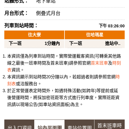
站體形式：
地下車站
月台形式：
側疊式月台
列車到站時間：
下午 03:26:00
往大寮
往哈瑪星
下一班
1分鐘內
下一班
進站中..
本資訊僅為列車到站時間，實際營運載客資訊(可轉乘其他路
線之最後一班車時間及首未班車)請參照官網
首末班車
及
時刻
表
資訊。
本資訊顯示到站時間20分鐘以內，若超過者則請參照官網
時
刻表
或洽服務台。
於正常營運表定時間外，如遇特殊活動(如跨年)等提前或延
後營運時間，將採加密班距等方式進行列車度，實際班距資
訊請以現場公告(如車站資訊面板)為主。
首末班車時
出入口資訊
站內平面圖
車站位置圖