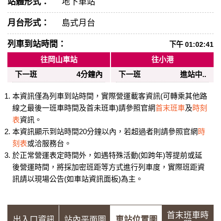
站體形式：
地下車站
月台形式：
島式月台
列車到站時間：
下午 01:02:41
往岡山車站
往小港
下一班
4分鐘內
下一班
進站中..
本資訊僅為列車到站時間，實際營運載客資訊(可轉乘其他路
線之最後一班車時間及首未班車)請參照官網
首末班車
及
時刻
表
資訊。
本資訊顯示到站時間20分鐘以內，若超過者則請參照官網
時
刻表
或洽服務台。
於正常營運表定時間外，如遇特殊活動(如跨年)等提前或延
後營運時間，將採加密班距等方式進行列車度，實際班距資
訊請以現場公告(如車站資訊面板)為主。
首末班車時
出入口資訊
站內平面圖
車站位置圖