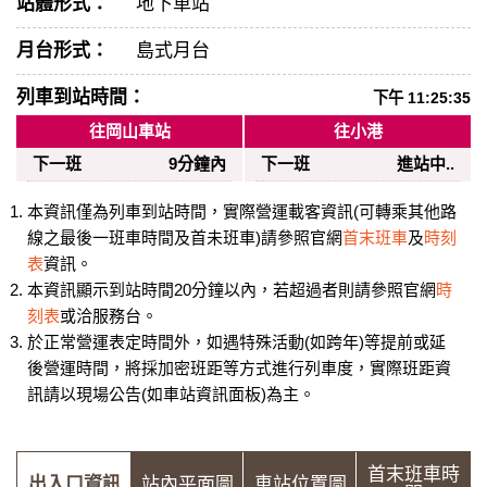
站體形式：
地下車站
月台形式：
島式月台
列車到站時間：
下午 11:25:35
往岡山車站
往小港
下一班
9分鐘內
下一班
進站中..
本資訊僅為列車到站時間，實際營運載客資訊(可轉乘其他路
線之最後一班車時間及首未班車)請參照官網
首末班車
及
時刻
表
資訊。
本資訊顯示到站時間20分鐘以內，若超過者則請參照官網
時
刻表
或洽服務台。
於正常營運表定時間外，如遇特殊活動(如跨年)等提前或延
後營運時間，將採加密班距等方式進行列車度，實際班距資
訊請以現場公告(如車站資訊面板)為主。
首末班車時
出入口資訊
站內平面圖
車站位置圖