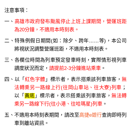
注意事項：
一、
高雄市政府發布颱風停止上班上課期間，營運班距
為20分鐘，不適用本時刻表。
二、特殊例假日期間(如：除夕、跨年……等)，本公司
將視狀況調整營運班距，不適用本時刻表。
三、各欄位時間為列車預定發車時刻，實際情形視列車
調度狀況而定，
請提前2-3分鐘進站乘車
。
四、以「
紅色字體
」標示者，表示搭乘該列車旅客，
無
法轉乘另一路線上行(往岡山車站、往大寮)列車
；
以「
黃底
」標示者，表示搭乘該列車旅客，
無法轉
乘另一路線下行(往小港、往哈瑪星)列車
。
五、不適用本時刻表期間，請改至
高捷e遊行
查詢即時列
車到離站資訊。