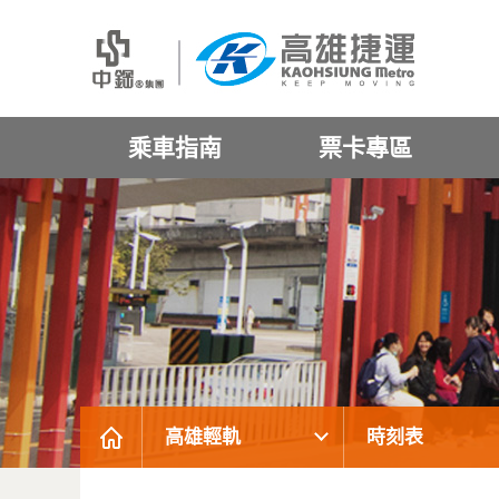
乘車指南
票卡專區
高雄輕軌
時刻表
:::