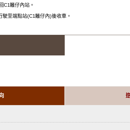
回C1籬仔內站。
駛至端點站(C1籬仔內)後收車。
向
1