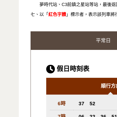
夢時代站、C3前鎮之星站等站，最後返
七、以「
紅色字體
」標示者，表示該列車將行
平常日
假日時刻表
順行方
6時
37
52
7時
06
22
36
5