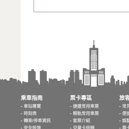
乘車指南
票卡專區
旅
車站導覽
捷運常用車票
常
時刻表
輕軌常用車票
便
轉乘/停車資訊
套票介紹
誤
安全設施
兒童卡申辦
票