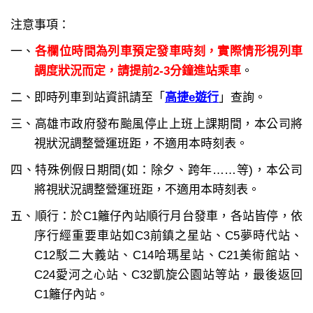
注意事項：
一、
各欄位時間為列車預定發車時刻，實際情形視列車
調度狀況而定，請提前2-3分鐘進站乘車
。
二、即時列車到站資訊請至「
高捷e遊行
」查詢。
三、高雄市政府發布颱風停止上班上課期間，本公司將
視狀況調整營運班距，不適用本時刻表。
四、特殊例假日期間(如：除夕、跨年……等)，本公司
將視狀況調整營運班距，不適用本時刻表。
五、順行：於C1籬仔內站順行月台發車，各站皆停，依
序行經重要車站如C3前鎮之星站、C5夢時代站、
C12駁二大義站、C14哈瑪星站、C21美術館站、
C24愛河之心站、C32凱旋公園站等站，最後返回
C1籬仔內站。