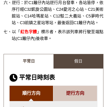
六、逆行：於C1籬仔內站逆行月台發車，各站皆停，依
序行經C32凱旋公園站、C24愛河之心站、C21美術
館站、C14哈瑪星站、C12駁二大義站、C5夢時代
站、C3前鎮之星站等站，最後返回C1籬仔內站。
七、以「
紅色字體
」標示者，表示該列車將行駛至端點
站(C1籬仔內)後收車。
平常日
假日
平常日時刻表
順行方向
逆行方向