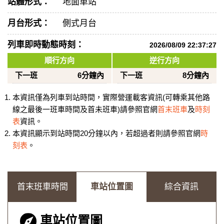
站體形式：
地面車站
月台形式：
側式月台
列車即時動態時刻：
2026/08/09 22:37:27
順行方向
逆行方向
下一班
6分鐘內
下一班
8分鐘內
本資訊僅為列車到站時間，實際營運載客資訊(可轉乘其他路
線之最後一班車時間及首未班車)請參照官網
首末班車
及
時刻
表
資訊。
本資訊顯示到站時間20分鐘以內，若超過者則請參照官網
時
刻表
。
首末班車時間
車站位置圖
綜合資訊
車站位置圖