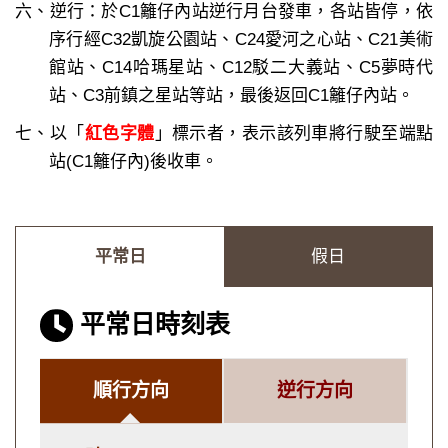
六、逆行：於C1籬仔內站逆行月台發車，各站皆停，依
序行經C32凱旋公園站、C24愛河之心站、C21美術
館站、C14哈瑪星站、C12駁二大義站、C5夢時代
站、C3前鎮之星站等站，最後返回C1籬仔內站。
七、以「
紅色字體
」標示者，表示該列車將行駛至端點
站(C1籬仔內)後收車。
平常日
假日
平常日時刻表
順行方向
逆行方向