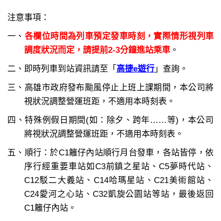
注意事項：
一、
各欄位時間為列車預定發車時刻，實際情形視列車
調度狀況而定，請提前2-3分鐘進站乘車
。
二、即時列車到站資訊請至「
高捷e遊行
」查詢。
三、高雄市政府發布颱風停止上班上課期間，本公司將
視狀況調整營運班距，不適用本時刻表。
四、特殊例假日期間(如：除夕、跨年……等)，本公司
將視狀況調整營運班距，不適用本時刻表。
五、順行：於C1籬仔內站順行月台發車，各站皆停，依
序行經重要車站如C3前鎮之星站、C5夢時代站、
C12駁二大義站、C14哈瑪星站、C21美術館站、
C24愛河之心站、C32凱旋公園站等站，最後返回
C1籬仔內站。