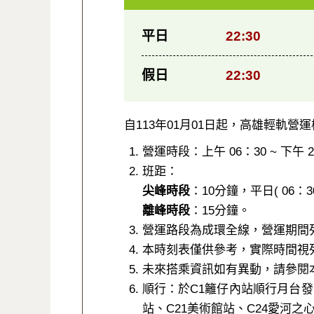
平日
22:30
假日
22:30
自113年01月01日起，高雄輕軌營
營運時段：上午 06：30 ~ 下午 2
班距：
尖峰時段
：10分鐘，平日( 06：30 ~
離峰時段
：15分鐘。
營運路段為成環全線，營運期間
本時刻表僅供參考，實際時間視列
未來搭乘資訊如有異動，請參閱
順行：於C1籬仔內站順行月台發
站、C21美術館站、C24愛河之