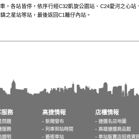
，各站皆停，依序行經C32凱旋公園站、C24愛河之心站、C
前鎮之星站等站，最後返回C1籬仔內站。
客服務
高捷情報
店櫃情報
見問題
新聞發布
捷運名店地圖
捷服務
列車到站時間
高雄捷運商品館
點證明
藝術車站
車站販賣店招商資