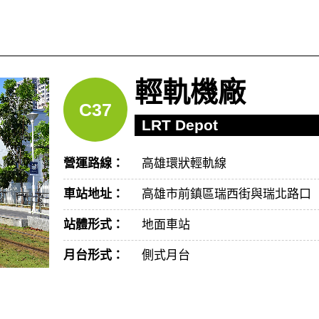
輕軌機廠
C37
LRT Depot
營運路線：
高雄環狀輕軌線
車站地址：
高雄市前鎮區瑞西街與瑞北路口
站體形式：
地面車站
月台形式：
側式月台