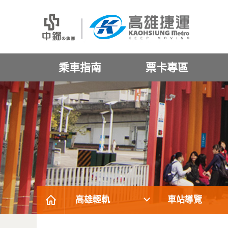
乘車指南
票卡專區
高雄輕軌
車站導覽
:::