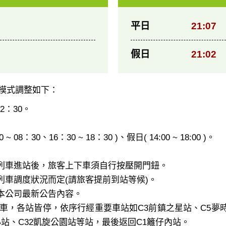
平日
21:07
假日
21:02
運模式調整如下：
2：30。
 08：30、16：30 ~ 18：30 )、假日( 14:00 ~ 18:00 )。
列車進站後，旅客上下車須自行按壓開門鈕。
車調度狀況而定(請旅客提前到站等候)。
本公司最新公告內容。
車，各站皆停，依序行經重要車站如C3前鎮之星站、C5夢時
心站、C32凱旋公園站等站，最後返回C1籬仔內站。