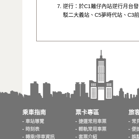
逆行：於C1籬仔內站逆行月台發車
駁二大義站、C5夢時代站、C3
乘車指南
票卡專區
旅
車站導覽
捷運常用車票
常
時刻表
輕軌常用車票
便
轉乘/停車資訊
套票介紹
誤