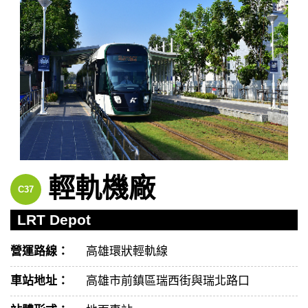
輕軌機廠
C37
LRT Depot
營運路線：
高雄環狀輕軌線
車站地址：
高雄市前鎮區瑞西街與瑞北路口