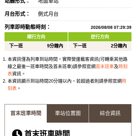
站體形式：
地面車站
月台形式：
側式月台
列車即時動態時刻：
2026/08/08 07:29:39
順行方向
逆行方向
下一班
9分鐘內
下一班
2分鐘內
本資訊僅為列車到站時間，實際營運載客資訊(可轉乘其他路
線之最後一班車時間及首未班車)請參照官網
首末班車
及
時刻
表
資訊。
本資訊顯示到站時間20分鐘以內，若超過者則請參照官網
時
刻表
。
首末班車時間
車站位置圖
綜合資訊
首末班車時間