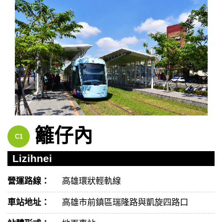
籬仔內
C1
Lizihnei
營運路線：
高雄環狀輕軌線
車站地址：
高雄市前鎮區瑞隆路與凱旋四路口