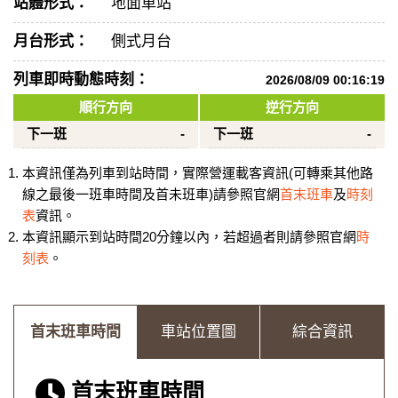
站體形式：
地面車站
月台形式：
側式月台
列車即時動態時刻：
2026/08/09 00:16:19
順行方向
逆行方向
下一班
-
下一班
-
本資訊僅為列車到站時間，實際營運載客資訊(可轉乘其他路
線之最後一班車時間及首未班車)請參照官網
首末班車
及
時刻
表
資訊。
本資訊顯示到站時間20分鐘以內，若超過者則請參照官網
時
刻表
。
首末班車時間
車站位置圖
綜合資訊
首末班車時間