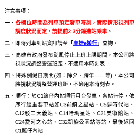
注意事項：
一、
各欄位時間為列車預定發車時刻，實際情形視列車
調度狀況而定，請提前2-3分鐘進站乘車
。
二、即時列車到站資訊請至「
高捷e遊行
」查詢。
三、高雄市政府發布颱風停止上班上課期間，本公司將
視狀況調整營運班距，不適用本時刻表。
四、特殊例假日期間(如：除夕、跨年……等)，本公司
將視狀況調整營運班距，不適用本時刻表。
五、順行：於C1籬仔內站順行月台發車，各站皆停，依
序行經重要車站如C3前鎮之星站、C5夢時代站、
C12駁二大義站、C14哈瑪星站、C21美術館站、
C24愛河之心站、C32凱旋公園站等站，最後返回
C1籬仔內站。