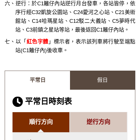
六、逆行：於C1籬仔內站逆行月台發車，各站皆停，依
序行經C32凱旋公園站、C24愛河之心站、C21美術
館站、C14哈瑪星站、C12駁二大義站、C5夢時代
站、C3前鎮之星站等站，最後返回C1籬仔內站。
七、以「
紅色字體
」標示者，表示該列車將行駛至端點
站(C1籬仔內)後收車。
平常日
假日
平常日時刻表
順行方向
逆行方向