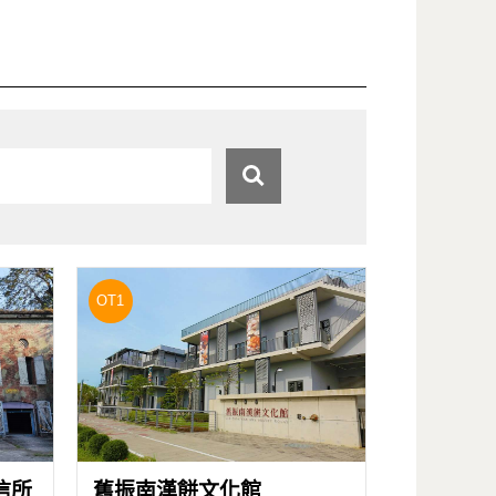
OT1
信所
舊振南漢餅文化館