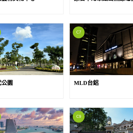
C7
代公園
MLD台鋁
C9