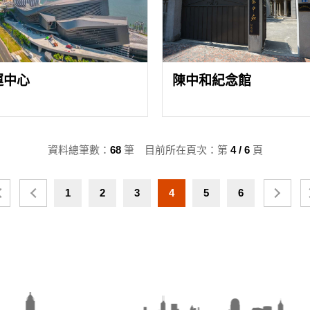
運中心
陳中和紀念館
資料總筆數：
68
筆 目前所在頁次：第
4 / 6
頁
1
2
3
4
5
6