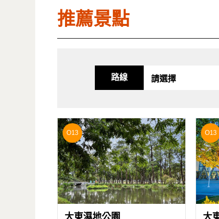
推薦景點
路線
O13
O13
大東濕地公園
大