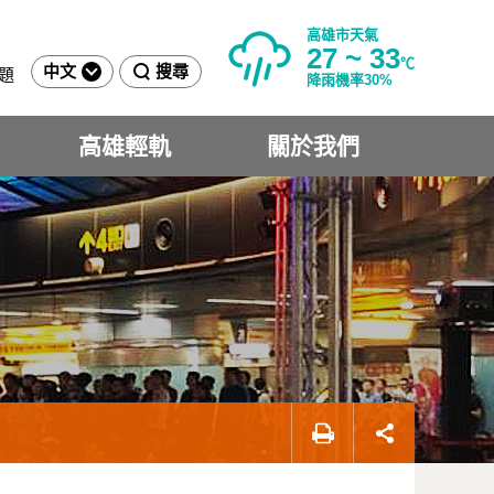
高雄市天氣
27 ~ 33
℃
中文
搜尋
題
降雨機率30%
高雄輕軌
關於我們