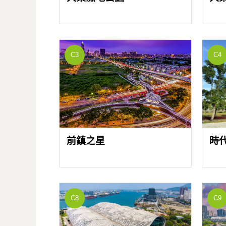
C3
C4
前鎮之星
時
C8
C9