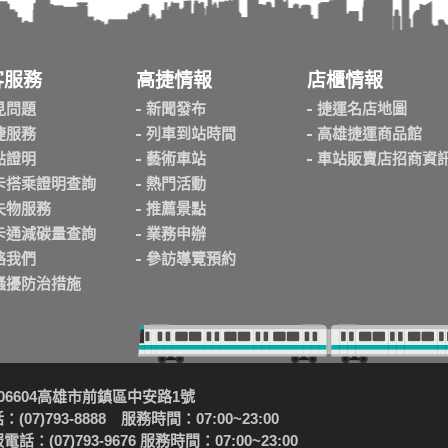
客服務
高捷情報
店櫃情報
見問題
新聞發布
捷運名店地圖
捷服務
列車到站時間
高雄捷運商品館
點證明
藝術車站
車站販賣店招商資
卡搭乘證明查詢
熱門活動
失物服務
推薦景點
卡通減碳量查詢
業務申辦
絡我們
參訪導覽預約
騷擾防治措施
06604高雄市前鎮區中安路1號
(07)793-8888 服務時間：07:00~23:00
話：(07)793-9676 服務時間：07:00~23:00