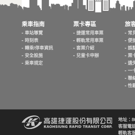
乘車指南
票卡專區
旅
車站導覽
捷運常用車票
常
時刻表
輕軌常用車票
便
轉乘/停車資訊
套票介紹
誤
安全設施
兒童卡申辦
票
乘車規定
遺
一
聯
性
地址：8
客服電話：
輕軌客服電