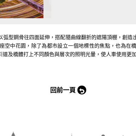
以弧型鋼骨往四面延伸，搭配隨曲線翻折的遮陽頂棚，創造
座空中花園，除了為都市設立一個地標性的焦點，也為在
引道及橋體打上不同顏色與層次的照明光暈，使人車使用更
回前一頁