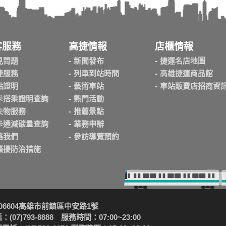
客服務
高捷情報
店櫃情報
見問題
新聞發布
捷運名店地圖
捷服務
列車到站時間
高雄捷運商品館
點證明
藝術車站
車站販賣店招商資
卡搭乘證明查詢
熱門活動
失物服務
推薦景點
卡通減碳量查詢
業務申辦
絡我們
參訪導覽預約
騷擾防治措施
06604高雄市前鎮區中安路1號
(07)793-8888 服務時間：07:00~23:00