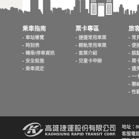
乘車指南
票卡專區
旅
車站導覽
捷運常用車票
常
時刻表
輕軌常用車票
便
轉乘/停車資訊
套票介紹
誤
安全設施
兒童卡申辦
票
乘車規定
遺
一
聯
性
地址：8
客服電話：