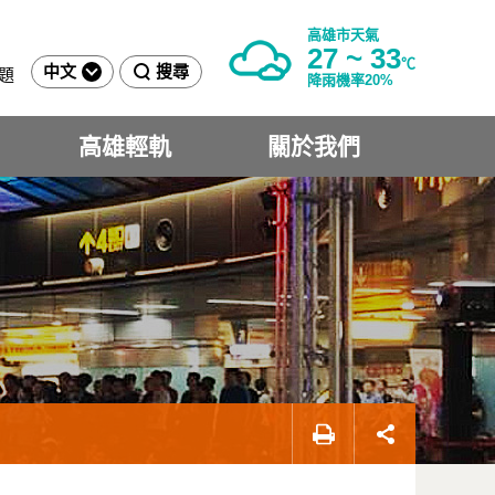
高雄市天氣
27 ~ 33
℃
中文
搜尋
題
降雨機率20%
高雄輕軌
關於我們