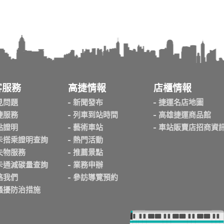
客服務
高捷情報
店櫃情報
見問題
新聞發布
捷運名店地圖
捷服務
列車到站時間
高雄捷運商品館
點證明
藝術車站
車站販賣店招商資
卡搭乘證明查詢
熱門活動
失物服務
推薦景點
卡通減碳量查詢
業務申辦
絡我們
參訪導覽預約
騷擾防治措施