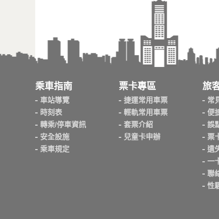
乘車指南
票卡專區
旅
車站導覽
捷運常用車票
常
時刻表
輕軌常用車票
便
轉乘/停車資訊
套票介紹
誤
安全設施
兒童卡申辦
票
乘車規定
遺
一
聯
性