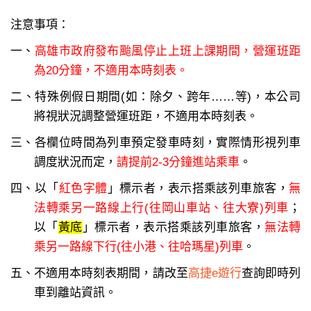
注意事項：
一、
高雄市政府發布颱風停止上班上課期間，營運班距
為20分鐘，不適用本時刻表。
二、特殊例假日期間(如：除夕、跨年……等)，本公司
將視狀況調整營運班距，不適用本時刻表。
三、各欄位時間為列車預定發車時刻，實際情形視列車
調度狀況而定，
請提前2-3分鐘進站乘車
。
四、以「
紅色字體
」標示者，表示搭乘該列車旅客，
無
法轉乘另一路線上行(往岡山車站、往大寮)列車
；
以「
黃底
」標示者，表示搭乘該列車旅客，
無法轉
乘另一路線下行(往小港、往哈瑪星)列車
。
五、不適用本時刻表期間，請改至
高捷e遊行
查詢即時列
車到離站資訊。