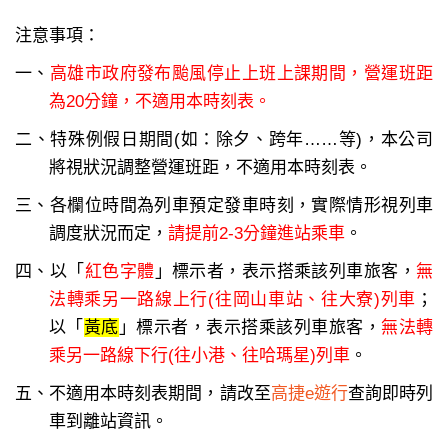
注意事項：
一、
高雄市政府發布颱風停止上班上課期間，營運班距
為20分鐘，不適用本時刻表。
二、特殊例假日期間(如：除夕、跨年……等)，本公司
將視狀況調整營運班距，不適用本時刻表。
三、各欄位時間為列車預定發車時刻，實際情形視列車
調度狀況而定，
請提前2-3分鐘進站乘車
。
四、以「
紅色字體
」標示者，表示搭乘該列車旅客，
無
法轉乘另一路線上行(往岡山車站、往大寮)列車
；
以「
黃底
」標示者，表示搭乘該列車旅客，
無法轉
乘另一路線下行(往小港、往哈瑪星)列車
。
五、不適用本時刻表期間，請改至
高捷e遊行
查詢即時列
車到離站資訊。