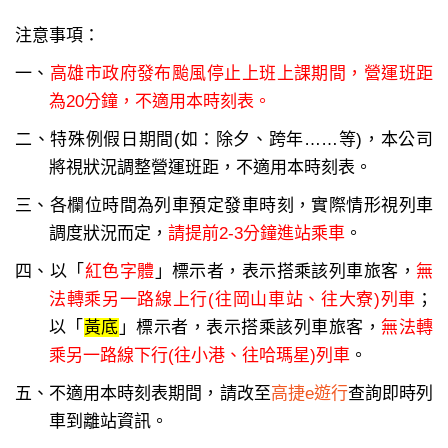
注意事項：
一、
高雄市政府發布颱風停止上班上課期間，營運班距
為20分鐘，不適用本時刻表。
二、特殊例假日期間(如：除夕、跨年……等)，本公司
將視狀況調整營運班距，不適用本時刻表。
三、各欄位時間為列車預定發車時刻，實際情形視列車
調度狀況而定，
請提前2-3分鐘進站乘車
。
四、以「
紅色字體
」標示者，表示搭乘該列車旅客，
無
法轉乘另一路線上行(往岡山車站、往大寮)列車
；
以「
黃底
」標示者，表示搭乘該列車旅客，
無法轉
乘另一路線下行(往小港、往哈瑪星)列車
。
五、不適用本時刻表期間，請改至
高捷e遊行
查詢即時列
車到離站資訊。