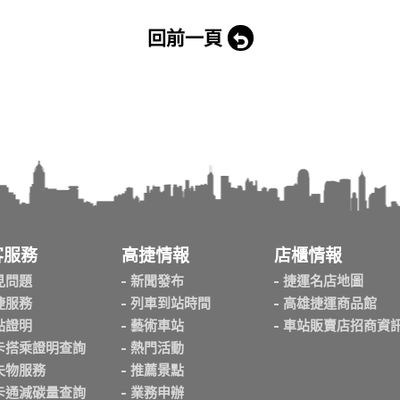
回前一頁
客服務
高捷情報
店櫃情報
見問題
新聞發布
捷運名店地圖
捷服務
列車到站時間
高雄捷運商品館
點證明
藝術車站
車站販賣店招商資
卡搭乘證明查詢
熱門活動
失物服務
推薦景點
卡通減碳量查詢
業務申辦