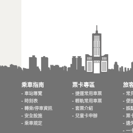
乘車指南
票卡專區
旅
車站導覽
捷運常用車票
常
時刻表
輕軌常用車票
便
轉乘/停車資訊
套票介紹
誤
安全設施
兒童卡申辦
票
乘車規定
遺
一