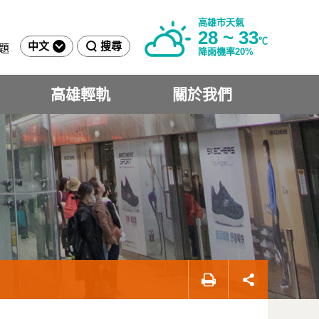
高雄市天氣
28 ~ 33
℃
中文
搜尋
題
降雨機率20%
高雄輕軌
關於我們