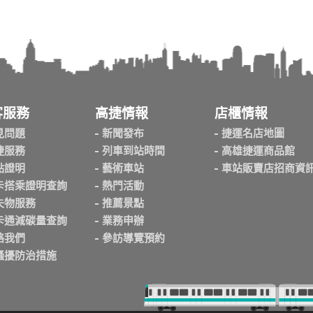
客服務
高捷情報
店櫃情報
見問題
新聞發布
捷運名店地圖
捷服務
列車到站時間
高雄捷運商品館
點證明
藝術車站
車站販賣店招商資
卡搭乘證明查詢
熱門活動
失物服務
推薦景點
卡通減碳量查詢
業務申辦
絡我們
參訪導覽預約
騷擾防治措施