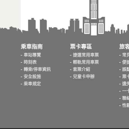
乘車指南
票卡專區
旅
車站導覽
捷運常用車票
常
時刻表
輕軌常用車票
便
轉乘/停車資訊
套票介紹
誤
安全設施
兒童卡申辦
票
乘車規定
遺
一
聯
性