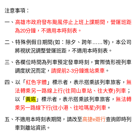
注意事項：
一、
高雄市政府發布颱風停止上班上課期間，營運班距
為20分鐘，不適用本時刻表。
二、特殊例假日期間(如：除夕、跨年……等)，本公司
將視狀況調整營運班距，不適用本時刻表。
三、各欄位時間為列車預定發車時刻，實際情形視列車
調度狀況而定，
請提前2-3分鐘進站乘車
。
四、以「
紅色字體
」標示者，表示搭乘該列車旅客，
無
法轉乘另一路線上行(往岡山車站、往大寮)列車
；
以「
黃底
」標示者，表示搭乘該列車旅客，
無法轉
乘另一路線下行(往小港、往哈瑪星)列車
。
五、不適用本時刻表期間，請改至
高捷e遊行
查詢即時列
車到離站資訊。