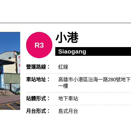
小港
R3
Siaogang
營運路線：
紅線
車站地址：
高雄市小港區沿海一路280號地下
一樓
站體形式：
地下車站
月台形式：
島式月台