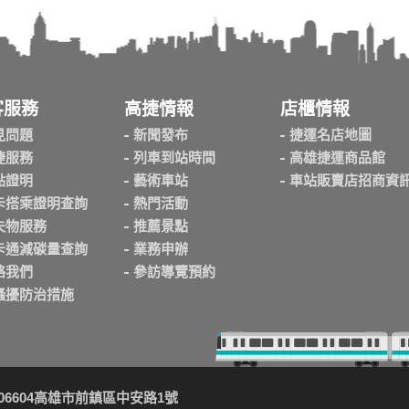
客服務
高捷情報
店櫃情報
見問題
新聞發布
捷運名店地圖
捷服務
列車到站時間
高雄捷運商品館
點證明
藝術車站
車站販賣店招商資
卡搭乘證明查詢
熱門活動
失物服務
推薦景點
卡通減碳量查詢
業務申辦
絡我們
參訪導覽預約
騷擾防治措施
06604高雄市前鎮區中安路1號