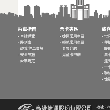
乘車指南
票卡專區
旅
車站導覽
捷運常用車票
常
時刻表
輕軌常用車票
便
轉乘/停車資訊
套票介紹
誤
安全設施
兒童卡申辦
票
乘車規定
遺
一
聯
性
地址：8