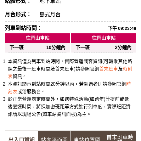
站體形式：
地下車站
月台形式：
島式月台
列車到站時間：
下午 09:23:46
往岡山車站
往岡山車站
下一班
10分鐘內
下一班
2分鐘內
本資訊僅為列車到站時間，實際營運載客資訊(可轉乘其他路
線之最後一班車時間及首未班車)請參照官網
首末班車
及
時刻
表
資訊。
本資訊顯示到站時間20分鐘以內，若超過者則請參照官網
時
刻表
或洽服務台。
於正常營運表定時間外，如遇特殊活動(如跨年)等提前或延
後營運時間，將採加密班距等方式進行列車度，實際班距資
訊請以現場公告(如車站資訊面板)為主。
首末班車時
出入口資訊
站內平面圖
車站位置圖