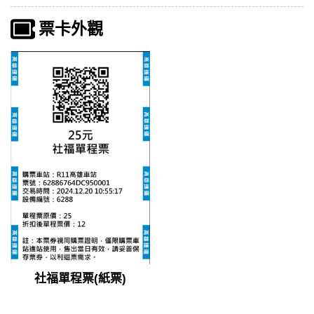
票卡外觀
社福單程票(紙票)