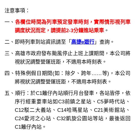
注意事項：
一、
各欄位時間為列車預定發車時刻，實際情形視列車
調度狀況而定，請提前2-3分鐘進站乘車
。
二、即時列車到站資訊請至「
高捷e遊行
」查詢。
三、高雄市政府發布颱風停止上班上課期間，本公司將
視狀況調整營運班距，不適用本時刻表。
四、特殊例假日期間(如：除夕、跨年……等)，本公司
將視狀況調整營運班距，不適用本時刻表。
五、順行：於C1籬仔內站順行月台發車，各站皆停，依
序行經重要車站如C3前鎮之星站、C5夢時代站、
C12駁二大義站、C14哈瑪星站、C21美術館站、
C24愛河之心站、C32凱旋公園站等站，最後返回
C1籬仔內站。