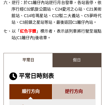
六、逆行：於C1籬仔內站逆行月台發車，各站皆停，依
序行經C32凱旋公園站、C24愛河之心站、C21美術
館站、C14哈瑪星站、C12駁二大義站、C5夢時代
站、C3前鎮之星站等站，最後返回C1籬仔內站。
七、以「
紅色字體
」標示者，表示該列車將行駛至端點
站(C1籬仔內)後收車。
平常日
假日
平常日時刻表
順行方向
逆行方向