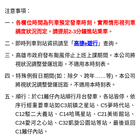
注意事項：
一、
各欄位時間為列車預定發車時刻，實際情形視列車
調度狀況而定，請提前2-3分鐘進站乘車
。
二、即時列車到站資訊請至「
高捷e遊行
」查詢。
三、高雄市政府發布颱風停止上班上課期間，本公司將
視狀況調整營運班距，不適用本時刻表。
四、特殊例假日期間(如：除夕、跨年……等)，本公司
將視狀況調整營運班距，不適用本時刻表。
五、順行：於C1籬仔內站順行月台發車，各站皆停，依
序行經重要車站如C3前鎮之星站、C5夢時代站、
C12駁二大義站、C14哈瑪星站、C21美術館站、
C24愛河之心站、C32凱旋公園站等站，最後返回
C1籬仔內站。