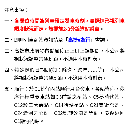
注意事項：
一、
各欄位時間為列車預定發車時刻，實際情形視列車
調度狀況而定，請提前2-3分鐘進站乘車
。
二、即時列車到站資訊請至「
高捷e遊行
」查詢。
三、高雄市政府發布颱風停止上班上課期間，本公司將
視狀況調整營運班距，不適用本時刻表。
四、特殊例假日期間(如：除夕、跨年……等)，本公司
將視狀況調整營運班距，不適用本時刻表。
五、順行：於C1籬仔內站順行月台發車，各站皆停，依
序行經重要車站如C3前鎮之星站、C5夢時代站、
C12駁二大義站、C14哈瑪星站、C21美術館站、
C24愛河之心站、C32凱旋公園站等站，最後返回
C1籬仔內站。