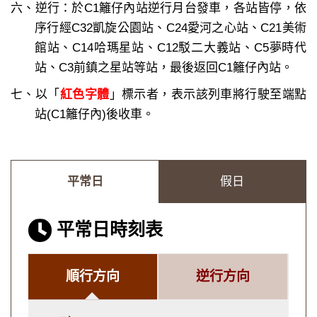
六、逆行：於C1籬仔內站逆行月台發車，各站皆停，依
序行經C32凱旋公園站、C24愛河之心站、C21美術
館站、C14哈瑪星站、C12駁二大義站、C5夢時代
站、C3前鎮之星站等站，最後返回C1籬仔內站。
七、以「
紅色字體
」標示者，表示該列車將行駛至端點
站(C1籬仔內)後收車。
平常日
假日
平常日時刻表
順行方向
逆行方向