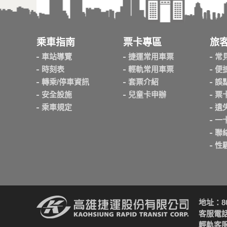
乘車指南
票卡專區
旅
車站導覽
捷運常用車票
常
時刻表
輕軌常用車票
便
轉乘/停車資訊
套票介紹
誤
安全設施
兒童卡申辦
票
乘車規定
遺
一
聯
性
地址：8
客服電話：
輕軌客服電