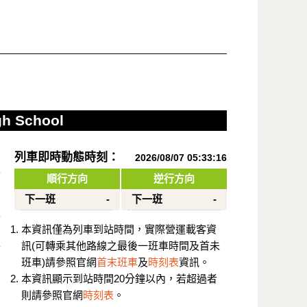
gh School
列車即時動態時刻：
2026/08/07 05:33:16
順行方向
逆行方向
下一班
-
下一班
-
本資訊僅為列車到站時間，實際營運載客資
訊(可轉乘其他路線之最後一班車時間及首未
班車)請參照官網
首末班車
及
時刻表
資訊。
本資訊顯示到站時間20分鐘以內，若超過者
則請參照官網
時刻表
。