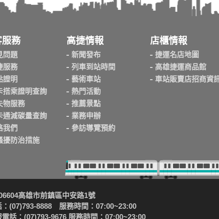
客服務
高捷情報
店櫃情報
見問題
新聞發布
捷運名店地圖
捷服務
列車到站時間
高雄捷運商品館
點證明
藝術車站
車站販賣店招商資
卡搭乘證明查詢
熱門活動
失物服務
推薦景點
卡通減碳量查詢
業務申辦
絡我們
參訪導覽預約
騷擾防治措施
06604高雄市前鎮區中安路1號
(07)793-8888 服務時間：07:00~23:00
話：(07)793-9676 服務時間：07:00~23:00