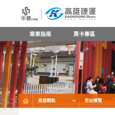
乘車指南
票卡專區
高雄輕軌
車站導覽
:::