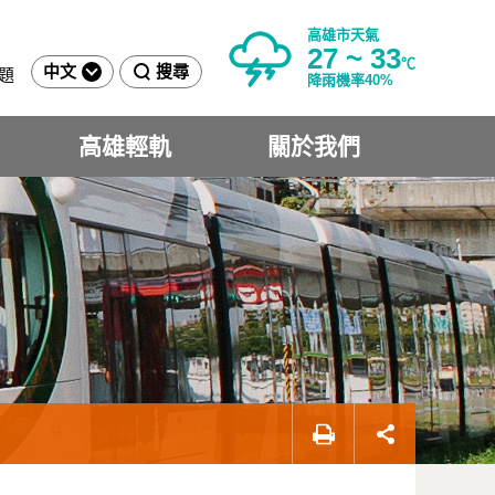
高雄市天氣
27 ~ 33
℃
中文
搜尋
題
降雨機率40%
高雄輕軌
關於我們