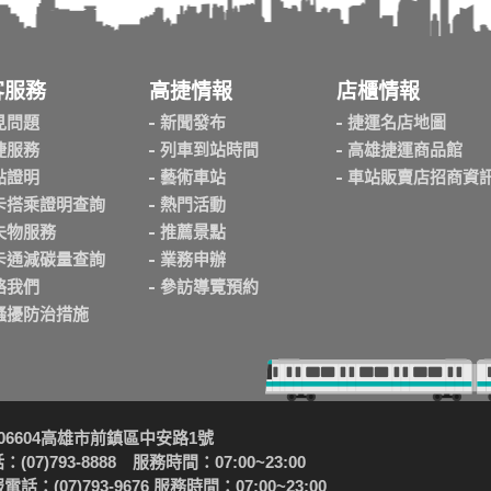
客服務
高捷情報
店櫃情報
見問題
新聞發布
捷運名店地圖
捷服務
列車到站時間
高雄捷運商品館
點證明
藝術車站
車站販賣店招商資
卡搭乘證明查詢
熱門活動
失物服務
推薦景點
卡通減碳量查詢
業務申辦
絡我們
參訪導覽預約
騷擾防治措施
06604高雄市前鎮區中安路1號
(07)793-8888 服務時間：07:00~23:00
話：(07)793-9676 服務時間：07:00~23:00