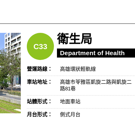
衛生局
C33
Department of Health
營運路線：
高雄環狀輕軌線
車站地址：
高雄市苓雅區凱旋二路與凱旋二
路81巷
站體形式：
地面車站
月台形式：
側式月台