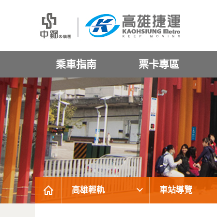
乘車指南
票卡專區
高雄輕軌
車站導覽
:::