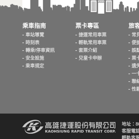
乘車指南
票卡專區
旅
車站導覽
捷運常用車票
常
時刻表
輕軌常用車票
便
轉乘/停車資訊
套票介紹
誤
安全設施
兒童卡申辦
票
乘車規定
遺
一
聯
性
地址：8
客服電話：
輕軌客服電