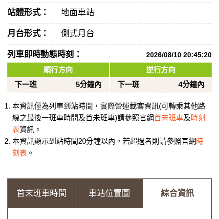
站體形式：
地面車站
月台形式：
側式月台
列車即時動態時刻：
2026/08/10 20:45:20
順行方向
逆行方向
下一班
5分鐘內
下一班
4分鐘內
本資訊僅為列車到站時間，實際營運載客資訊(可轉乘其他路
線之最後一班車時間及首未班車)請參照官網
首末班車
及
時刻
表
資訊。
本資訊顯示到站時間20分鐘以內，若超過者則請參照官網
時
刻表
。
首末班車時間
車站位置圖
綜合資訊