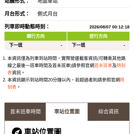
站體形式：
地面車站
月台形式：
側式月台
列車即時動態時刻：
2026/08/07 00:12:18
順行方向
逆行方向
下一班
-
下一班
-
本資訊僅為列車到站時間，實際營運載客資訊(可轉乘其他路
線之最後一班車時間及首未班車)請參照官網
首末班車
及
時刻
表
資訊。
本資訊顯示到站時間20分鐘以內，若超過者則請參照官網
時
刻表
。
首末班車時間
車站位置圖
綜合資訊
車站位置圖