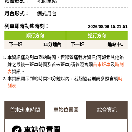
站體形式：
地面車站
月台形式：
側式月台
列車即時動態時刻：
2026/08/06 15:21:51
順行方向
逆行方向
下一班
11分鐘內
下一班
進站中..
本資訊僅為列車到站時間，實際營運載客資訊(可轉乘其他路
線之最後一班車時間及首未班車)請參照官網
首末班車
及
時刻
表
資訊。
本資訊顯示到站時間20分鐘以內，若超過者則請參照官網
時
刻表
。
首末班車時間
車站位置圖
綜合資訊
車站位置圖